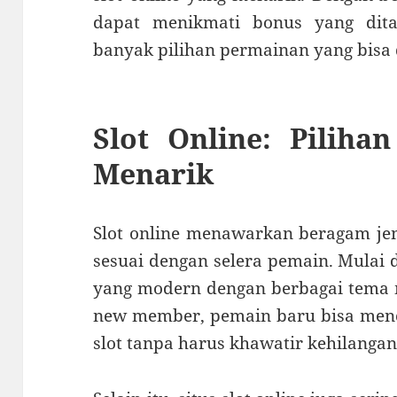
dapat menikmati bonus yang dita
banyak pilihan permainan yang bisa 
Slot Online: Pilih
Menarik
Slot online menawarkan beragam jen
sesuai dengan selera pemain. Mulai da
yang modern dengan berbagai tema 
new member, pemain baru bisa menc
slot tanpa harus khawatir kehilanga