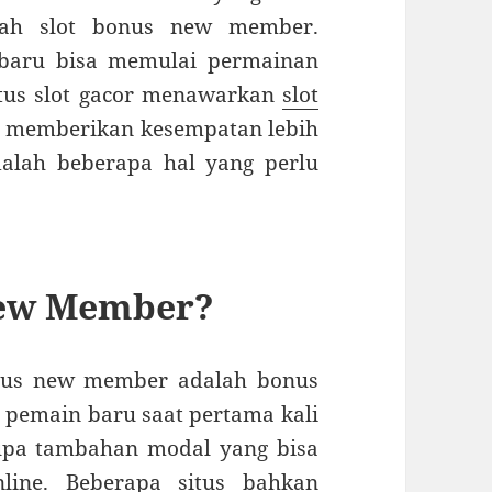
alah slot bonus new member.
 baru bisa memulai permainan
itus slot gacor menawarkan
slot
g memberikan kesempatan lebih
dalah beberapa hal yang perlu
New Member?
us new member adalah bonus
a pemain baru saat pertama kali
rupa tambahan modal yang bisa
line. Beberapa situs bahkan