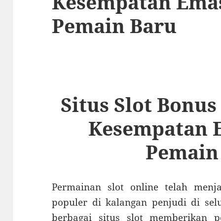
Kesempatan Ema
Pemain Baru
Situs Slot Bonu
Kesempatan 
Pemain
Permainan slot online telah menja
populer di kalangan penjudi di sel
berbagai situs slot memberikan 