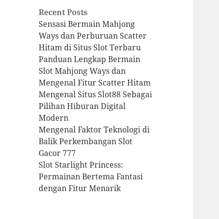
Recent Posts
Sensasi Bermain Mahjong
Ways dan Perburuan Scatter
Hitam di Situs Slot Terbaru
Panduan Lengkap Bermain
Slot Mahjong Ways dan
Mengenal Fitur Scatter Hitam
Mengenal Situs Slot88 Sebagai
Pilihan Hiburan Digital
Modern
Mengenal Faktor Teknologi di
Balik Perkembangan Slot
Gacor 777
Slot Starlight Princess:
Permainan Bertema Fantasi
dengan Fitur Menarik