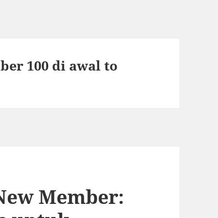
er 100 di awal to
 New Member: