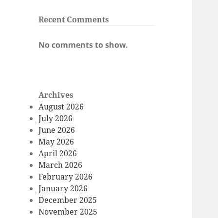
Recent Comments
No comments to show.
Archives
August 2026
July 2026
June 2026
May 2026
April 2026
March 2026
February 2026
January 2026
December 2025
November 2025