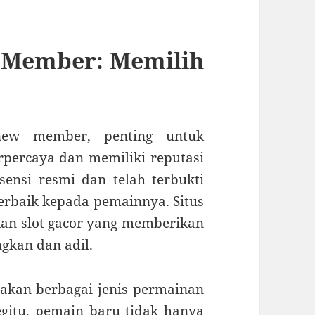
w Member: Memilih
new member, penting untuk
rpercaya dan memiliki reputasi
isensi resmi dan telah terbukti
rbaik kepada pemainnya. Situs
an slot gacor yang memberikan
kan dan adil.
iakan berbagai jenis permainan
egitu, pemain baru tidak hanya