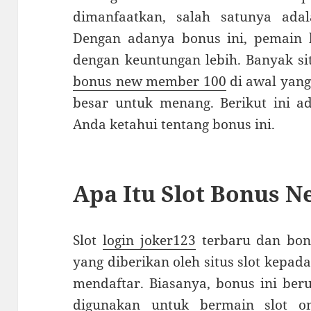
dimanfaatkan, salah satunya ad
Dengan adanya bonus ini, pemain
dengan keuntungan lebih. Banyak s
bonus new member 100
di awal yan
besar untuk menang. Berikut ini a
Anda ketahui tentang bonus ini.
Apa Itu Slot Bonus 
Slot
login joker123
terbaru dan
bon
yang diberikan oleh situs slot kepad
mendaftar. Biasanya, bonus ini be
digunakan untuk bermain slot on