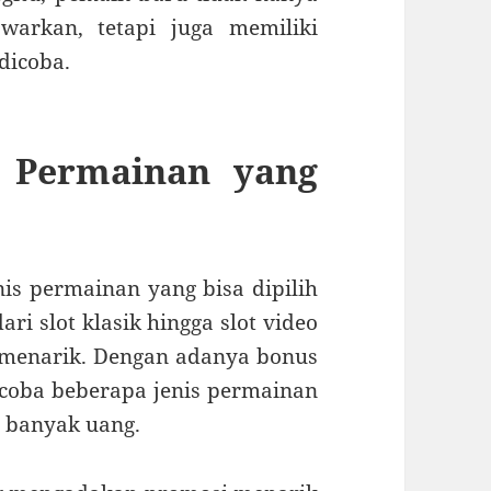
warkan, tetapi juga memiliki
dicoba.
an Permainan yang
is permainan yang bisa dipilih
ri slot klasik hingga slot video
menarik. Dengan adanya bonus
oba beberapa jenis permainan
n banyak uang.