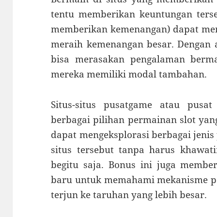
tentu memberikan keuntungan tersen
memberikan kemenangan) dapat men
meraih kemenangan besar. Dengan a
bisa merasakan pengalaman berma
mereka memiliki modal tambahan.
Situs-situs pusatgame atau pus
berbagai pilihan permainan slot ya
dapat mengeksplorasi berbagai jenis 
situs tersebut tanpa harus khawat
begitu saja. Bonus ini juga membe
baru untuk memahami mekanisme p
terjun ke taruhan yang lebih besar.