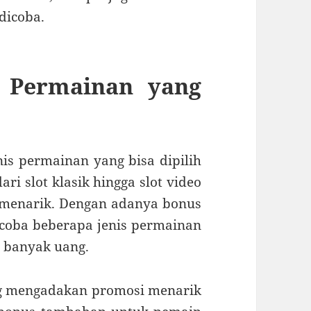
dicoba.
an Permainan yang
is permainan yang bisa dipilih
ri slot klasik hingga slot video
menarik. Dengan adanya bonus
oba beberapa jenis permainan
n banyak uang.
ering mengadakan promosi menarik