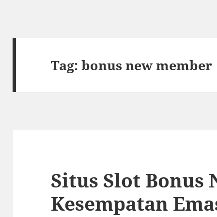
Tag:
bonus new member
Situs Slot Bonus
Kesempatan Ema