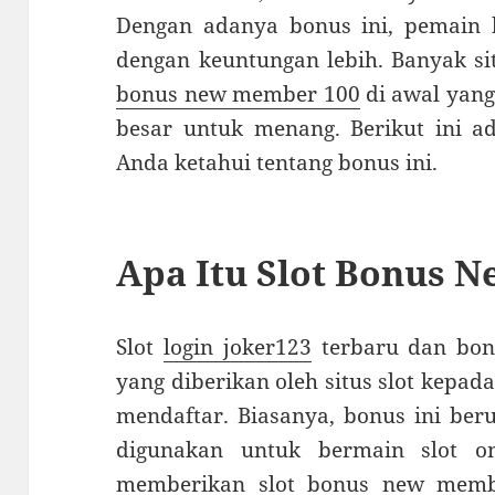
Dengan adanya bonus ini, pemain
dengan keuntungan lebih. Banyak s
bonus new member 100
di awal yan
besar untuk menang. Berikut ini a
Anda ketahui tentang bonus ini.
Apa Itu Slot Bonus 
Slot
login joker123
terbaru dan
bon
yang diberikan oleh situs slot kepad
mendaftar. Biasanya, bonus ini be
digunakan untuk bermain slot on
memberikan slot bonus new membe