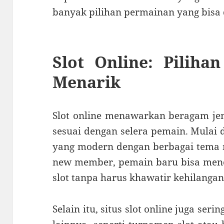
banyak pilihan permainan yang bisa 
Slot Online: Pilih
Menarik
Slot online menawarkan beragam jen
sesuai dengan selera pemain. Mulai da
yang modern dengan berbagai tema 
new member, pemain baru bisa menc
slot tanpa harus khawatir kehilanga
Selain itu, situs slot online juga s