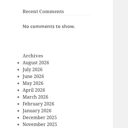
Recent Comments
No comments to show.
Archives
August 2026
July 2026
June 2026
May 2026
April 2026
March 2026
February 2026
January 2026
December 2025
November 2025