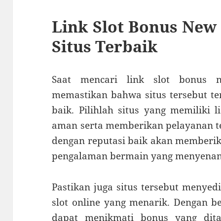
Link Slot Bonus Ne
Situs Terbaik
Saat mencari link slot bonus 
memastikan bahwa situs tersebut te
baik. Pilihlah situs yang memiliki l
aman serta memberikan pelayanan te
dengan reputasi baik akan memberik
pengalaman bermain yang menyenang
Pastikan juga situs tersebut menyed
slot online yang menarik. Dengan b
dapat menikmati bonus yang dita