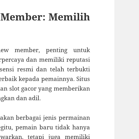
w Member: Memilih
new member, penting untuk
rpercaya dan memiliki reputasi
isensi resmi dan telah terbukti
rbaik kepada pemainnya. Situs
an slot gacor yang memberikan
kan dan adil.
iakan berbagai jenis permainan
egitu, pemain baru tidak hanya
warkan, tetapi juga memiliki