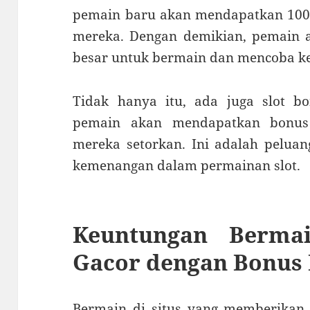
pemain baru akan mendapatkan 100%
mereka. Dengan demikian, pemain a
besar untuk bermain dan mencoba k
Tidak hanya itu, ada juga slot bo
pemain akan mendapatkan bonus
mereka setorkan. Ini adalah pelua
kemenangan dalam permainan slot.
Keuntungan Bermai
Gacor dengan Bonu
Bermain di situs yang memberikan