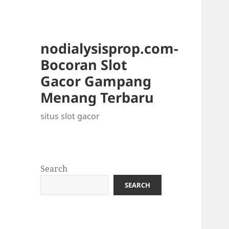
nodialysisprop.com-
Bocoran Slot
Gacor Gampang
Menang Terbaru
situs slot gacor
Search
SEARCH