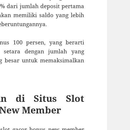
 dari jumlah deposit pertama
kan memiliki saldo yang lebih
eberuntungannya.
nus 100 persen, yang berarti
 setara dengan jumlah yang
ng besar untuk memaksimalkan
n di Situs Slot
s New Member
 slot gacor bonus new member