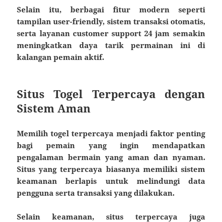
Selain itu, berbagai fitur modern seperti
tampilan user-friendly, sistem transaksi otomatis,
serta layanan customer support 24 jam semakin
meningkatkan daya tarik permainan ini di
kalangan pemain aktif.
Situs Togel Terpercaya dengan
Sistem Aman
Memilih togel terpercaya menjadi faktor penting
bagi pemain yang ingin mendapatkan
pengalaman bermain yang aman dan nyaman.
Situs yang terpercaya biasanya memiliki sistem
keamanan berlapis untuk melindungi data
pengguna serta transaksi yang dilakukan.
Selain keamanan, situs terpercaya juga