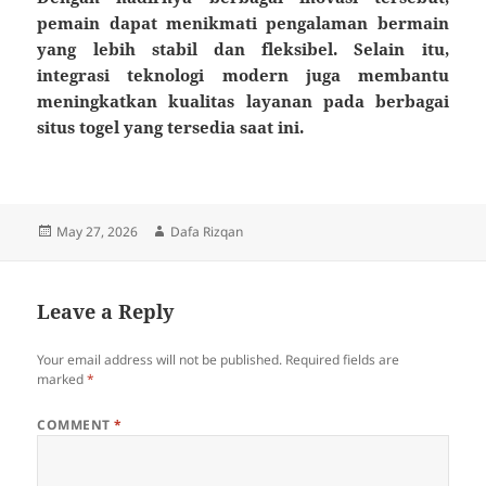
pemain dapat menikmati pengalaman bermain
yang lebih stabil dan fleksibel. Selain itu,
integrasi teknologi modern juga membantu
meningkatkan kualitas layanan pada berbagai
situs togel yang tersedia saat ini.
Posted
Author
May 27, 2026
Dafa Rizqan
on
Leave a Reply
Your email address will not be published.
Required fields are
marked
*
COMMENT
*