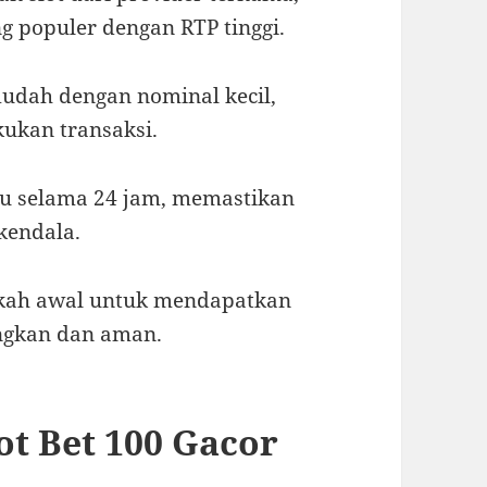
g populer dengan RTP tinggi.
udah dengan nominal kecil,
ukan transaksi.
u selama 24 jam, memastikan
kendala.
ngkah awal untuk mendapatkan
gkan dan aman.
t Bet 100 Gacor