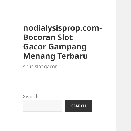
nodialysisprop.com-
Bocoran Slot
Gacor Gampang
Menang Terbaru
situs slot gacor
Search
SEARCH