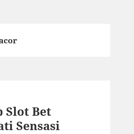
gacor
 Slot Bet
ti Sensasi