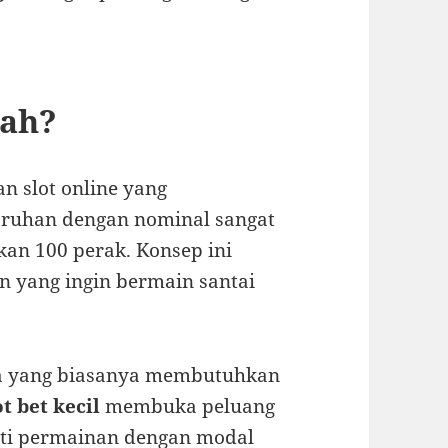
dah?
an slot online yang
uhan dengan nominal sangat
hkan 100 perak. Konsep ini
n yang ingin bermain santai
sa yang biasanya membutuhkan
ot bet kecil
membuka peluang
ti permainan dengan modal