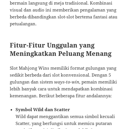
bermain langsung di meja tradisional. Kombinasi
visual dan audio ini memberikan pengalaman yang
berbeda dibandingkan slot-slot bertema fantasi atau
petualangan.
Fitur-Fitur Unggulan yang
Meningkatkan Peluang Menang
Slot Mahjong Wins memiliki format gulungan yang
sedikit berbeda dari slot konvensional. Dengan 5
gulungan dan sistem
ways-to-win
, pemain memiliki
lebih banyak cara untuk mendapatkan kombinasi
kemenangan. Berikut beberapa fitur andalannya:
Symbol Wild dan Scatter
Wild dapat menggantikan semua simbol kecuali
Scatter, yang berfungsi untuk memicu putaran