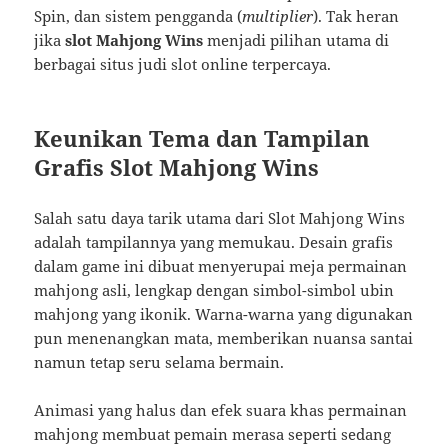
Spin, dan sistem pengganda (
multiplier
). Tak heran
jika
slot Mahjong Wins
menjadi pilihan utama di
berbagai situs judi slot online terpercaya.
Keunikan Tema dan Tampilan
Grafis Slot Mahjong Wins
Salah satu daya tarik utama dari Slot Mahjong Wins
adalah tampilannya yang memukau. Desain grafis
dalam game ini dibuat menyerupai meja permainan
mahjong asli, lengkap dengan simbol-simbol ubin
mahjong yang ikonik. Warna-warna yang digunakan
pun menenangkan mata, memberikan nuansa santai
namun tetap seru selama bermain.
Animasi yang halus dan efek suara khas permainan
mahjong membuat pemain merasa seperti sedang