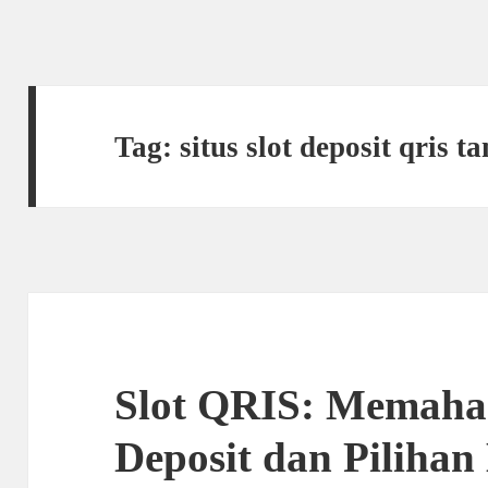
Tag:
situs slot deposit qris 
Slot QRIS: Memah
Deposit dan Pilihan