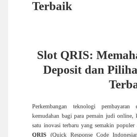
Terbaik
Slot QRIS: Mema
Deposit dan Pilih
Terb
Perkembangan teknologi pembayaran d
kemudahan bagi para pemain judi online, k
satu inovasi terbaru yang semakin popule
QRIS
(Quick Response Code Indonesian