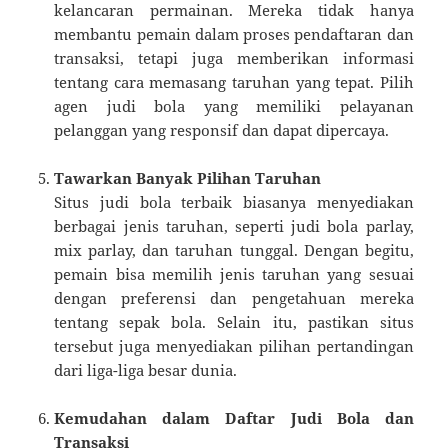
kelancaran permainan. Mereka tidak hanya
membantu pemain dalam proses pendaftaran dan
transaksi, tetapi juga memberikan informasi
tentang cara memasang taruhan yang tepat. Pilih
agen judi bola yang memiliki pelayanan
pelanggan yang responsif dan dapat dipercaya.
Tawarkan Banyak Pilihan Taruhan
Situs judi bola terbaik biasanya menyediakan
berbagai jenis taruhan, seperti judi bola parlay,
mix parlay, dan taruhan tunggal. Dengan begitu,
pemain bisa memilih jenis taruhan yang sesuai
dengan preferensi dan pengetahuan mereka
tentang sepak bola. Selain itu, pastikan situs
tersebut juga menyediakan pilihan pertandingan
dari liga-liga besar dunia.
Kemudahan dalam Daftar Judi Bola dan
Transaksi