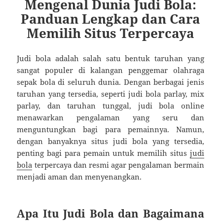
Mengenal Dunia Judi Bola:
Panduan Lengkap dan Cara
Memilih Situs Terpercaya
Judi bola adalah salah satu bentuk taruhan yang
sangat populer di kalangan penggemar olahraga
sepak bola di seluruh dunia. Dengan berbagai jenis
taruhan yang tersedia, seperti judi bola parlay, mix
parlay, dan taruhan tunggal, judi bola online
menawarkan pengalaman yang seru dan
menguntungkan bagi para pemainnya. Namun,
dengan banyaknya situs judi bola yang tersedia,
penting bagi para pemain untuk memilih situs
judi
bola
terpercaya dan resmi agar pengalaman bermain
menjadi aman dan menyenangkan.
Apa Itu Judi Bola dan Bagaimana