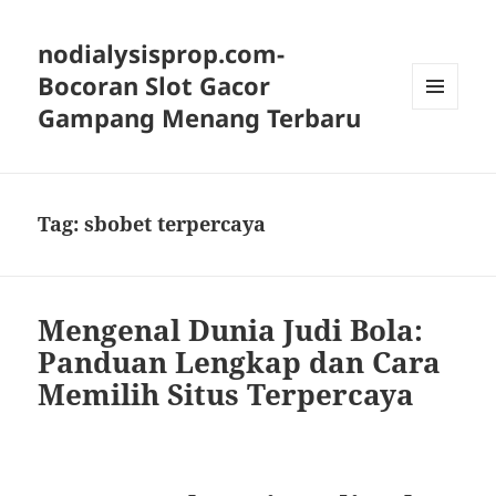
nodialysisprop.com-
Bocoran Slot Gacor
Gampang Menang Terbaru
MENU
AND
WIDGETS
Tag:
sbobet terpercaya
Mengenal Dunia Judi Bola:
Panduan Lengkap dan Cara
Memilih Situs Terpercaya