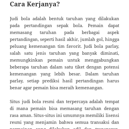
Cara Kerjanya?
Judi bola adalah bentuk taruhan yang dilakukan
pada pertandingan sepak bola. Pemain dapat
memasang taruhan pada berbagai aspek
pertandingan, seperti hasil akhir, jumlah gol, hingga
peluang kemenangan tim favorit. Judi bola parlay,
salah satu jenis taruhan yang banyak diminati,
memungkinkan pemain untuk menggabungkan
beberapa taruhan dalam satu tiket dengan potensi
kemenangan yang lebih besar. Dalam taruhan
parlay, setiap prediksi hasil pertandingan harus
benar agar pemain bisa meraih kemenangan.
Situs judi bola resmi dan terpercaya adalah tempat
di mana pemain bisa memasang taruhan dengan
rasa aman. Situs-situs ini umumnya memiliki lisensi
resmi yang menjamin bahwa semua transaksi dan