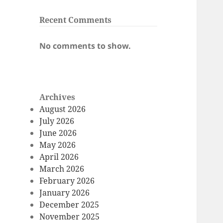
Recent Comments
No comments to show.
Archives
August 2026
July 2026
June 2026
May 2026
April 2026
March 2026
February 2026
January 2026
December 2025
November 2025