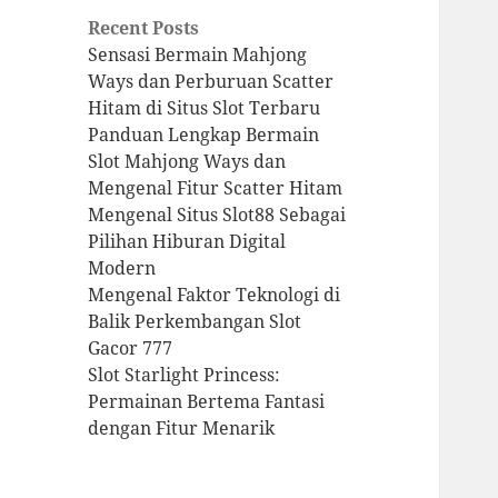
Recent Posts
Sensasi Bermain Mahjong
Ways dan Perburuan Scatter
Hitam di Situs Slot Terbaru
Panduan Lengkap Bermain
Slot Mahjong Ways dan
Mengenal Fitur Scatter Hitam
Mengenal Situs Slot88 Sebagai
Pilihan Hiburan Digital
Modern
Mengenal Faktor Teknologi di
Balik Perkembangan Slot
Gacor 777
Slot Starlight Princess:
Permainan Bertema Fantasi
dengan Fitur Menarik