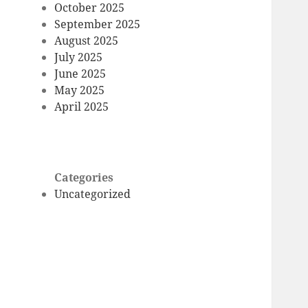
October 2025
September 2025
August 2025
July 2025
June 2025
May 2025
April 2025
Categories
Uncategorized