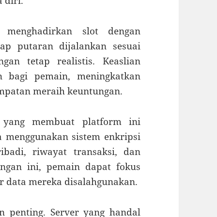
diri.
menghadirkan slot dengan
iap putaran dijalankan sesuai
an tetap realistis. Keaslian
n bagi pemain, meningkatkan
mpatan meraih keuntungan.
 yang membuat platform ini
ya menggunakan sistem enkripsi
badi, riwayat transaksi, dan
ungan ini, pemain dapat fokus
r data mereka disalahgunakan.
an penting. Server yang handal