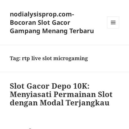
nodialysisprop.com-
Bocoran Slot Gacor
Gampang Menang Terbaru
MENU
AND
WIDGETS
Tag:
rtp live slot microgaming
Slot Gacor Depo 10K:
Menyiasati Permainan Slot
dengan Modal Terjangkau