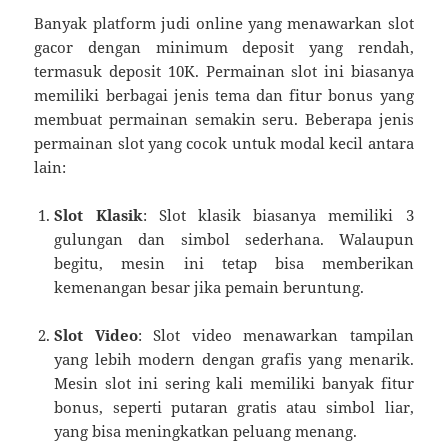
Banyak
platform
judi
online
yang
menawarkan
slot
gacor
dengan
minimum
deposit
yang
rendah,
termasuk
deposit
10K.
Permainan
slot
ini
biasanya
memiliki
berbagai
jenis
tema
dan
fitur
bonus
yang
membuat
permainan
semakin
seru.
Beberapa
jenis
permainan
slot
yang
cocok
untuk
modal
kecil
antara
lain:
Slot
Klasik
:
Slot
klasik
biasanya
memiliki
3
gulungan
dan
simbol
sederhana.
Walaupun
begitu,
mesin
ini
tetap
bisa
memberikan
kemenangan
besar
jika
pemain
beruntung.
Slot
Video
:
Slot
video
menawarkan
tampilan
yang
lebih
modern
dengan
grafis
yang
menarik.
Mesin
slot
ini
sering
kali
memiliki
banyak
fitur
bonus,
seperti
putaran
gratis
atau
simbol
liar,
yang
bisa
meningkatkan
peluang
menang.