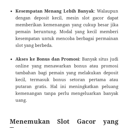
Kesempatan
Menang
Lebih
Banyak
:
Walaupun
dengan
deposit
kecil,
mesin
slot
gacor
dapat
memberikan
kemenangan
yang
cukup
besar
jika
pemain
beruntung.
Modal
yang
kecil
memberi
kesempatan
untuk
mencoba
berbagai
permainan
slot
yang
berbeda.
Akses
ke
Bonus
dan
Promosi
:
Banyak
situs
judi
online
yang
menawarkan
bonus
atau
promosi
tambahan
bagi
pemain
yang
melakukan
deposit
kecil,
termasuk
bonus
setoran
pertama
atau
putaran
gratis.
Hal
ini
meningkatkan
peluang
kemenangan
tanpa
perlu
mengeluarkan
banyak
uang.
Menemukan
Slot
Gacor
yang