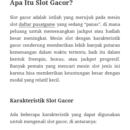
Apa
Itu
Slot
Gacor?
Slot
gacor
adalah
istilah
yang
merujuk
pada
mesin
slot
daftar pusatgame
yang
sedang “
panas”,
di
mana
peluang
untuk
memenangkan
jackpot
atau
hadiah
besar
meningkat.
Mesin
slot
dengan
karakteristik
gacor
cenderung
memberikan
lebih
banyak
putaran
kemenangan
dalam
waktu
tertentu,
baik
itu
dalam
bentuk
freespin,
bonus,
atau
jackpot
progresif.
Banyak
pemain
yang
mencari
mesin
slot
jenis
ini
karena
bisa
memberikan
keuntungan
besar
dengan
modal
yang
relatif
kecil.
Karakteristik
Slot
Gacor
Ada
beberapa
karakteristik
yang
dapat
digunakan
untuk
mengenali
slot
gacor,
di
antaranya: