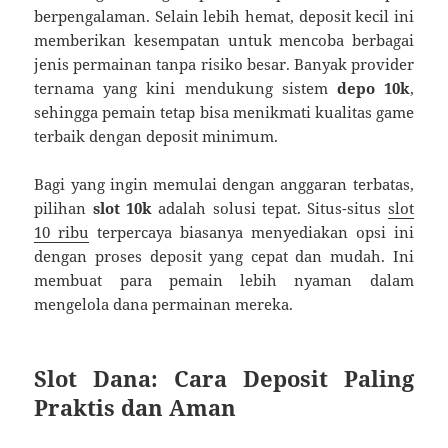
berpengalaman. Selain lebih hemat, deposit kecil ini
memberikan kesempatan untuk mencoba berbagai
jenis permainan tanpa risiko besar. Banyak provider
ternama yang kini mendukung sistem
depo 10k
,
sehingga pemain tetap bisa menikmati kualitas game
terbaik dengan deposit minimum.
Bagi yang ingin memulai dengan anggaran terbatas,
pilihan
slot 10k
adalah solusi tepat. Situs-situs
slot
10 ribu
terpercaya biasanya menyediakan opsi ini
dengan proses deposit yang cepat dan mudah. Ini
membuat para pemain lebih nyaman dalam
mengelola dana permainan mereka.
Slot Dana: Cara Deposit Paling
Praktis dan Aman