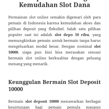
Kemudahan Slot Dana
Permainan slot online semakin digemari oleh para
pemain di Indonesia karena kemudahan akses dan
pilihan deposit yang fleksibel. Salah satu pilihan
populer saat ini adalah
slot depo 10 ribu
, yang
memungkinkan pemain untuk bermain tanpa harus
mengeluarkan modal besar. Dengan nominal
slot
10000
, siapa pun kini bisa merasakan sensasi
bermain slot online berkualitas dengan peluang
menang yang menarik.
Keunggulan Bermain Slot Deposit
10000
Bermain
slot deposit 10000
menawarkan berbagai
keuntungan bagi pemain pemula maupun