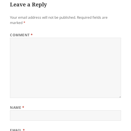
Leave a Reply
Your email address will not be published.
Required fields are
marked
*
COMMENT
*
NAME
*
EMAIL
*