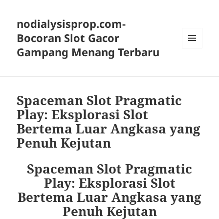
nodialysisprop.com-
Bocoran Slot Gacor
Gampang Menang Terbaru
MENU
AND
WIDGETS
Spaceman Slot Pragmatic
Play: Eksplorasi Slot
Bertema Luar Angkasa yang
Penuh Kejutan
Spaceman Slot Pragmatic
Play: Eksplorasi Slot
Bertema Luar Angkasa yang
Penuh Kejutan