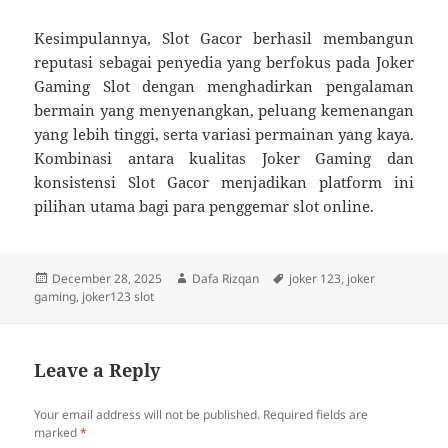
Kesimpulannya, Slot Gacor berhasil membangun
reputasi sebagai penyedia yang berfokus pada Joker
Gaming Slot dengan menghadirkan pengalaman
bermain yang menyenangkan, peluang kemenangan
yang lebih tinggi, serta variasi permainan yang kaya.
Kombinasi antara kualitas Joker Gaming dan
konsistensi Slot Gacor menjadikan platform ini
pilihan utama bagi para penggemar slot online.
Posted
Author
Tags
December 28, 2025
Dafa Rizqan
joker 123
,
joker
on
gaming
,
joker123 slot
Leave a Reply
Your email address will not be published.
Required fields are
marked
*