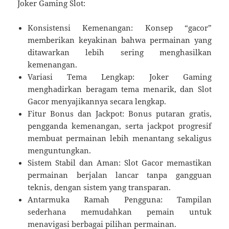
Joker Gaming Slot:
Konsistensi Kemenangan: Konsep “gacor”
memberikan keyakinan bahwa permainan yang
ditawarkan lebih sering menghasilkan
kemenangan.
Variasi Tema Lengkap: Joker Gaming
menghadirkan beragam tema menarik, dan Slot
Gacor menyajikannya secara lengkap.
Fitur Bonus dan Jackpot: Bonus putaran gratis,
pengganda kemenangan, serta jackpot progresif
membuat permainan lebih menantang sekaligus
menguntungkan.
Sistem Stabil dan Aman: Slot Gacor memastikan
permainan berjalan lancar tanpa gangguan
teknis, dengan sistem yang transparan.
Antarmuka Ramah Pengguna: Tampilan
sederhana memudahkan pemain untuk
menavigasi berbagai pilihan permainan.