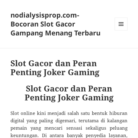
nodialysisprop.com-
Bocoran Slot Gacor
Gampang Menang Terbaru
MENU
AND
WIDGETS
Slot Gacor dan Peran
Penting Joker Gaming
Slot Gacor dan Peran
Penting Joker Gaming
Slot online kini menjadi salah satu bentuk hiburan
digital yang paling digemari, terutama di kalangan
pemain yang mencari sensasi sekaligus peluang
keuntungan. Di antara banyak penyedia layanan,