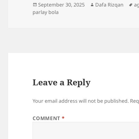
Posted
Author
T
September 30, 2025
Dafa Rizqan
ag
on
parlay bola
Leave a Reply
Your email address will not be published.
Req
COMMENT
*