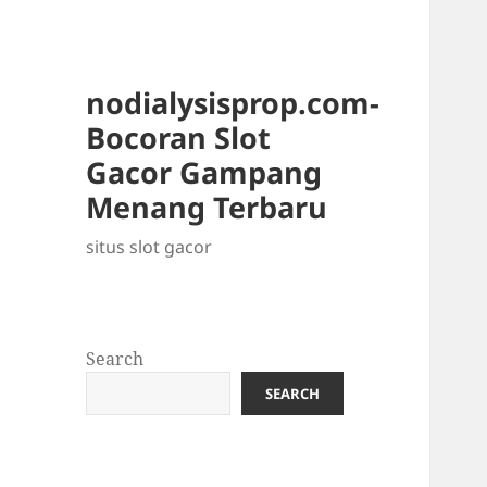
nodialysisprop.com-
Bocoran Slot
Gacor Gampang
Menang Terbaru
situs slot gacor
Search
SEARCH