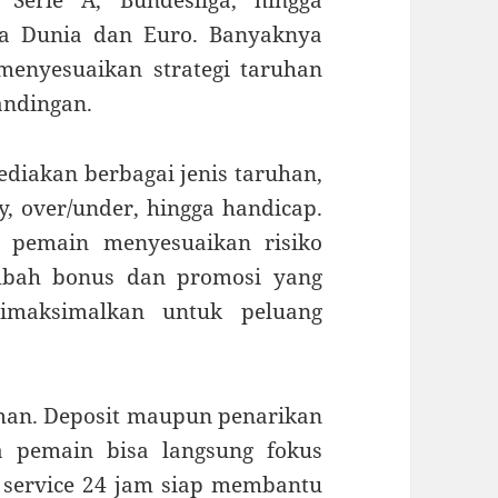
ala Dunia dan Euro. Banyaknya
enyesuaikan strategi taruhan
andingan.
yediakan berbagai jenis taruhan,
y, over/under, hingga handicap.
n pemain menyesuaikan risiko
tambah bonus dan promosi yang
dimaksimalkan untuk peluang
aman. Deposit maupun penarikan
a pemain bisa langsung fokus
service 24 jam siap membantu