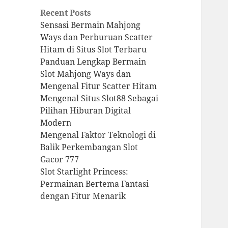
Recent Posts
Sensasi Bermain Mahjong
Ways dan Perburuan Scatter
Hitam di Situs Slot Terbaru
Panduan Lengkap Bermain
Slot Mahjong Ways dan
Mengenal Fitur Scatter Hitam
Mengenal Situs Slot88 Sebagai
Pilihan Hiburan Digital
Modern
Mengenal Faktor Teknologi di
Balik Perkembangan Slot
Gacor 777
Slot Starlight Princess:
Permainan Bertema Fantasi
dengan Fitur Menarik