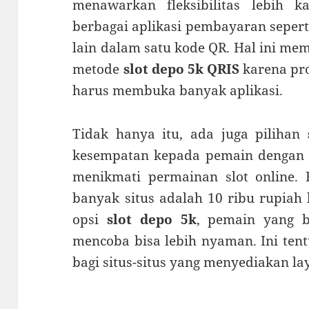
menawarkan fleksibilitas lebih k
berbagai aplikasi pembayaran seperti
lain dalam satu kode QR. Hal ini me
metode
slot depo 5k QRIS
karena pr
harus membuka banyak aplikasi.
Tidak hanya itu, ada juga pilihan
kesempatan kepada pemain dengan b
menikmati permainan slot online. 
banyak situs adalah 10 ribu rupiah
opsi
slot depo 5k
, pemain yang b
mencoba bisa lebih nyaman. Ini tent
bagi situs-situs yang menyediakan la