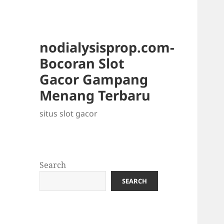
nodialysisprop.com-
Bocoran Slot
Gacor Gampang
Menang Terbaru
situs slot gacor
Search
SEARCH