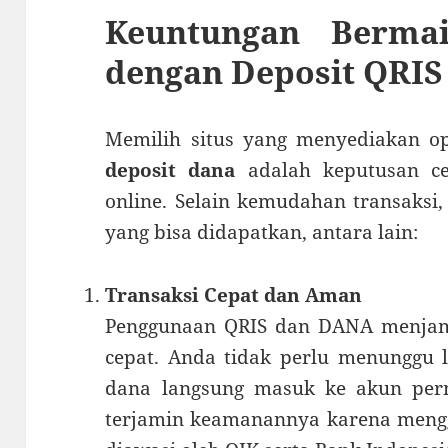
Keuntungan Bermai
dengan Deposit QRIS
Memilih situs yang menyediakan o
deposit dana
adalah keputusan ce
online. Selain kemudahan transaksi
yang bisa didapatkan, antara lain:
Transaksi Cepat dan Aman
Penggunaan QRIS dan DANA menjami
cepat. Anda tidak perlu menunggu 
dana langsung masuk ke akun perm
terjamin keamanannya karena mengg