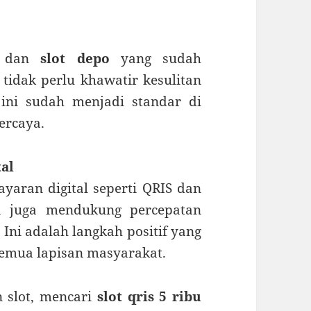
dan
slot depo
yang sudah
tidak perlu khawatir kesulitan
ini sudah menjadi standar di
ercaya.
al
ran digital seperti QRIS dan
a juga mendukung percepatan
. Ini adalah langkah positif yang
emua lapisan masyarakat.
 slot, mencari
slot qris 5 ribu