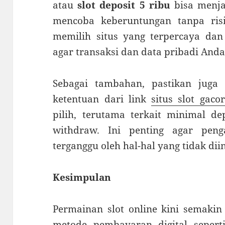
atau
slot deposit 5 ribu
bisa menja
mencoba keberuntungan tanpa ris
memilih situs yang terpercaya dan
agar transaksi dan data pribadi And
Sebagai tambahan, pastikan jug
ketentuan dari link
situs slot gacor
pilih, terutama terkait minimal de
withdraw. Ini penting agar pen
terganggu oleh hal-hal yang tidak dii
Kesimpulan
Permainan slot online kini semaki
metode pembayaran digital seper