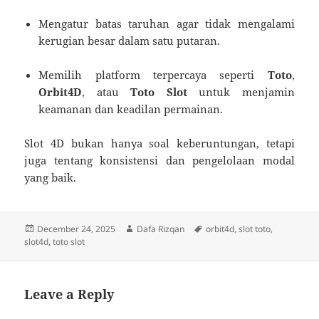
Mengatur batas taruhan agar tidak mengalami
kerugian besar dalam satu putaran.
Memilih platform terpercaya seperti
Toto
,
Orbit4D
, atau
Toto Slot
untuk menjamin
keamanan dan keadilan permainan.
Slot 4D bukan hanya soal keberuntungan, tetapi
juga tentang konsistensi dan pengelolaan modal
yang baik.
Posted
Author
Tags
December 24, 2025
Dafa Rizqan
orbit4d
,
slot toto
,
on
slot4d
,
toto slot
Leave a Reply