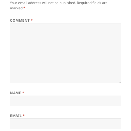
Your email address will not be published.
Required fields are
marked
*
COMMENT
*
NAME
*
EMAIL
*