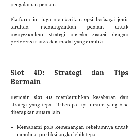
pengalaman pemain.
Platform ini juga memberikan opsi berbagai jenis
taruhan, memungkinkan pemain untuk
menyesuaikan strategi mereka sesuai dengan
preferensi risiko dan modal yang dimiliki.
Slot 4D: Strategi dan Tips
Bermain
Bermain
slot 4D
membutuhkan kesabaran dan
strategi yang tepat. Beberapa tips umum yang bisa
diterapkan antara lain:
Memahami pola kemenangan sebelumnya untuk
membuat prediksi angka lebih tepat.