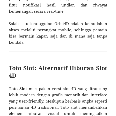
fitur notifikasi hasil undian dan riwayat
kemenangan secara real-time.
Salah satu keunggulan Orbit4D adalah kemudahan
akses melalui perangkat mobile, sehingga pemain
bisa bermain kapan saja dan di mana saja tanpa
kendala.
Toto Slot: Alternatif Hiburan Slot
4D
Toto Slot
merupakan versi slot 4D yang dirancang
lebih modern dengan grafis menarik dan interface
yang user-friendly. Meskipun berbasis angka seperti
permainan 4D tradisional, Toto Slot menambahkan
elemen hiburan visual untuk meningkatkan