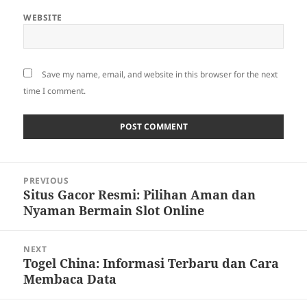
WEBSITE
Save my name, email, and website in this browser for the next
time I comment.
Post
PREVIOUS
navigation
Situs Gacor Resmi: Pilihan Aman dan
Previous
Nyaman Bermain Slot Online
post:
NEXT
Togel China: Informasi Terbaru dan Cara
Next
Membaca Data
post: