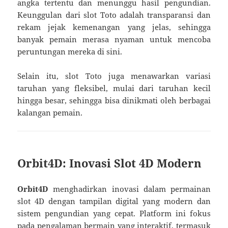
angka tertentu dan menunggu hasil pengundian.
Keunggulan dari slot Toto adalah transparansi dan
rekam jejak kemenangan yang jelas, sehingga
banyak pemain merasa nyaman untuk mencoba
peruntungan mereka di sini.
Selain itu, slot Toto juga menawarkan variasi
taruhan yang fleksibel, mulai dari taruhan kecil
hingga besar, sehingga bisa dinikmati oleh berbagai
kalangan pemain.
Orbit4D: Inovasi Slot 4D Modern
Orbit4D
menghadirkan inovasi dalam permainan
slot 4D dengan tampilan digital yang modern dan
sistem pengundian yang cepat. Platform ini fokus
pada pengalaman bermain yang interaktif, termasuk