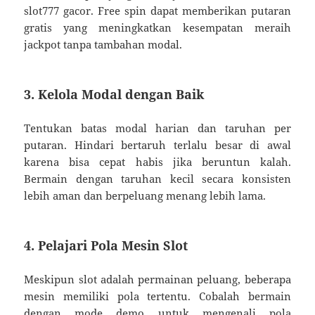
slot777 gacor. Free spin dapat memberikan putaran
gratis yang meningkatkan kesempatan meraih
jackpot tanpa tambahan modal.
3. Kelola Modal dengan Baik
Tentukan batas modal harian dan taruhan per
putaran. Hindari bertaruh terlalu besar di awal
karena bisa cepat habis jika beruntun kalah.
Bermain dengan taruhan kecil secara konsisten
lebih aman dan berpeluang menang lebih lama.
4. Pelajari Pola Mesin Slot
Meskipun slot adalah permainan peluang, beberapa
mesin memiliki pola tertentu. Cobalah bermain
dengan mode demo untuk mengenali pola