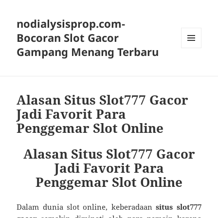
nodialysisprop.com-
Bocoran Slot Gacor
Gampang Menang Terbaru
MENU
AND
WIDGETS
Alasan Situs Slot777 Gacor
Jadi Favorit Para
Penggemar Slot Online
Alasan Situs Slot777 Gacor
Jadi Favorit Para
Penggemar Slot Online
Dalam dunia slot online, keberadaan
situs slot777