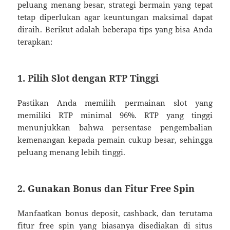
peluang menang besar, strategi bermain yang tepat
tetap diperlukan agar keuntungan maksimal dapat
diraih. Berikut adalah beberapa tips yang bisa Anda
terapkan:
1. Pilih Slot dengan RTP Tinggi
Pastikan Anda memilih permainan slot yang
memiliki RTP minimal 96%. RTP yang tinggi
menunjukkan bahwa persentase pengembalian
kemenangan kepada pemain cukup besar, sehingga
peluang menang lebih tinggi.
2. Gunakan Bonus dan Fitur Free Spin
Manfaatkan bonus deposit, cashback, dan terutama
fitur free spin yang biasanya disediakan di situs